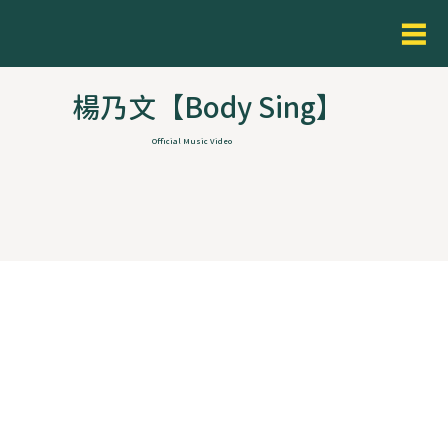
楊乃文【Body Sing】
Official Music Video