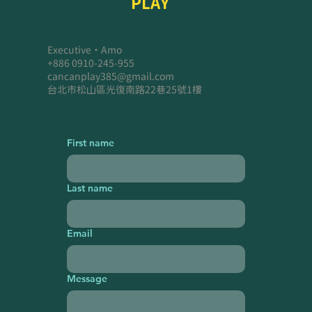
PLAY
Executive・Amo
+886 0910-245-955
cancanplay385@gmail.com
台北市松山區光復南路22巷25號1樓
First name
Last name
Email
Message