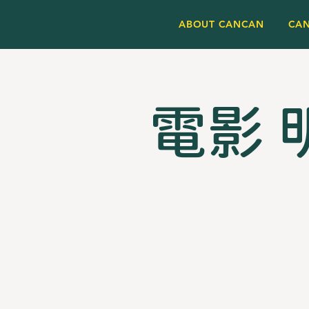
ABOUT CANCAN
CA
電影 