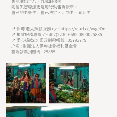
也能活出十八、九歲的模樣
兩位失智爺嬤更是用行動告訴觀眾，
自己的老後生活自己決定，活到老、潮到老
📍 伊甸 老⼈照顧服務 👉 :
https://reurl.cc/vvgeOo
📍 捐款服務專線 👉 :(02)2230-6685 0800025885
📍 愛心捐款👉 郵政劃撥帳號 : 05793779
戶名 : 財團法人伊甸社會福利基金會
雲端發票捐贈碼 : 25885