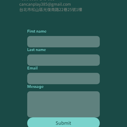
cancanplay385@gmail.com
台北市松山區光復南路22巷25號1樓
First name
Last name
Email
Message
Submit