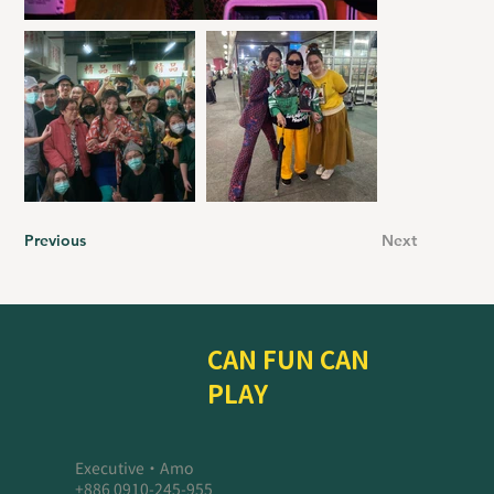
Previous
Next
CAN FUN CAN
PLAY
Executive・Amo
+886 0910-245-955